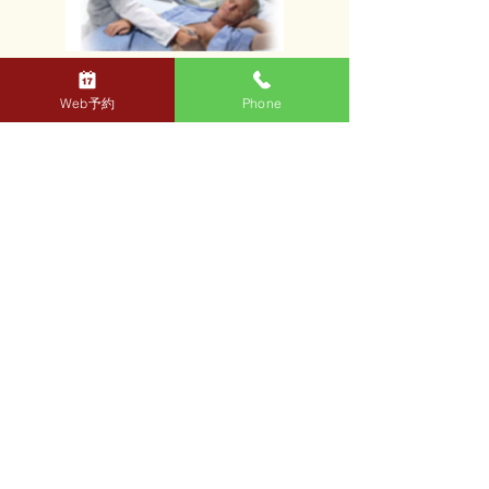
※放射線は使用しませんので、妊娠中の方で
も行っていただけます
Web予約
Phone
※エコー検査は、医師が診察し必要と判断し
た場合に実施となります。
診察当日に検査が施行されるとは限りません
ので、
予めご了承のほどよろしくお願いいたしま
す。
医療法人社団CVIC
仙川心臓クリニック
MAIL：
contact_sengawa@cviclinic.com
TEL：03-4500-1310