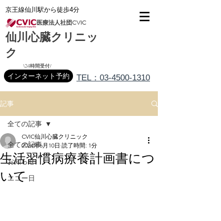
京王線仙川駅から徒歩4分
医療法人社団CVIC
仙川心臓クリニッ
ク
\24時間受付/
インターネット予約
TEL：03-4500-1310
記事
全ての記事
CVIC仙川心臓クリニック
全ての記事
2024年6月10日
読了時間: 1分
生活習慣病療養計画書につ
お知らせ
いて
エコー日