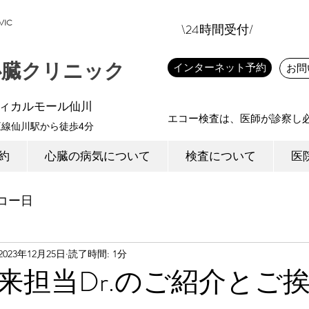
IC
\24時間受付/
心臓クリニック
インターネット予約
お問
ディカルモール仙川
エコー検査は、医師が診察し
王線仙川駅から徒歩4分
約
心臓の病気について
検査について
医
コー日
2023年12月25日
読了時間: 1分
来担当Dr.のご紹介とご