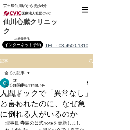
京王線仙川駅から徒歩4分
医療法人社団CVIC
仙川心臓クリニッ
ク
\24時間受付/
インターネット予約
TEL：03-4500-1310
記事
全ての記事
CK
全ての記事
3月9日
読了時間: 1分
人間ドックで「異常なし」
お知らせ
と言われたのに、なぜ急
エコー日
に倒れる人がいるのか
理事長 寺島の公式noteを更新しまし
た！今回は、「人間ドックで「異常な