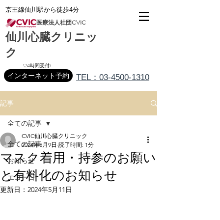
京王線仙川駅から徒歩4分
医療法人社団CVIC
仙川心臓クリニッ
ク
\24時間受付/
インターネット予約
TEL：03-4500-1310
記事
全ての記事
CVIC仙川心臓クリニック
全ての記事
2024年5月9日
読了時間: 1分
マスク着用・持参のお願い
お知らせ
と有料化のお知らせ
エコー日
更新日：
2024年5月11日